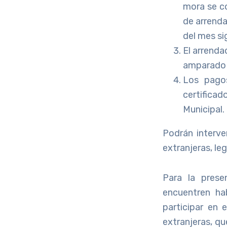
mora se co
de arrenda
del mes si
El arrenda
amparado e
Los pagos
certifica
Municipal.
Podrán interve
extranjeras, le
Para la prese
encuentren ha
participar en 
extranjeras, qu