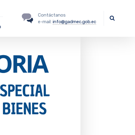
Contáctanos
e-mail:
info@gadmec.gob.ec
o