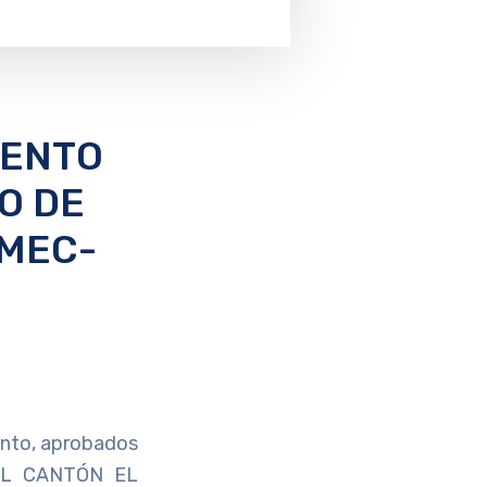
IENTO
O DE
DMEC-
ento, aprobados
EL CANTÓN EL