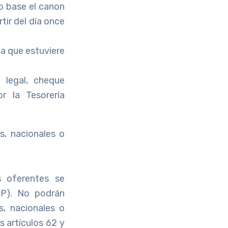
o base el canon
tir del día once
la que estuviere
 legal, cheque
r la Tesorería
s, nacionales o
s oferentes se
UP). No podrán
s, nacionales o
s artículos 62 y