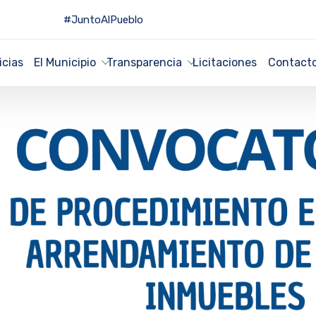
#JuntoAlPueblo
icias
El Municipio
Transparencia
Licitaciones
Contact