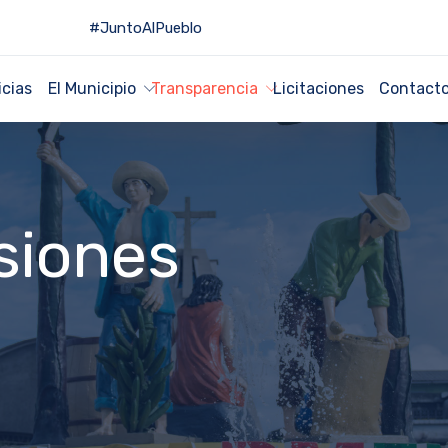
#JuntoAlPueblo
icias
El Municipio
Transparencia
Licitaciones
Contact
siones