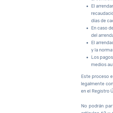
El arrenda
recaudació
días de ca
En caso de
del arrend
El arrenda
y la norma
Los pagos 
medios aut
Este proceso es
legalmente cons
en el Registro
No podrán part