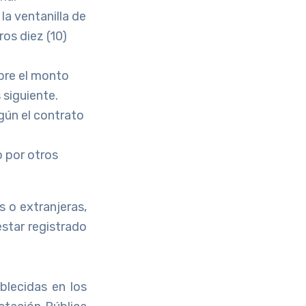
a ventanilla de
os diez (10)
obre el monto
 siguiente.
gún el contrato
o por otros
s o extranjeras,
estar registrado
blecidas en los