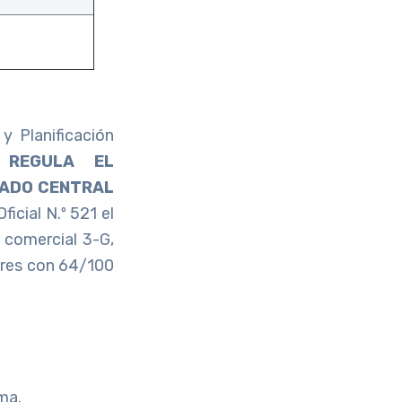
 Planificación
 REGULA EL
CADO CENTRAL
ficial N.º 521 el
 comercial 3-G,
ares con 64/100
rma.