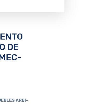
IENTO
O DE
DMEC-
UEBLES ARBI-