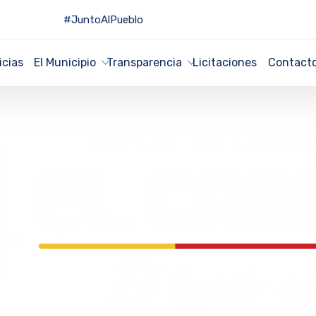
#JuntoAlPueblo
icias
El Municipio
Transparencia
Licitaciones
Contact