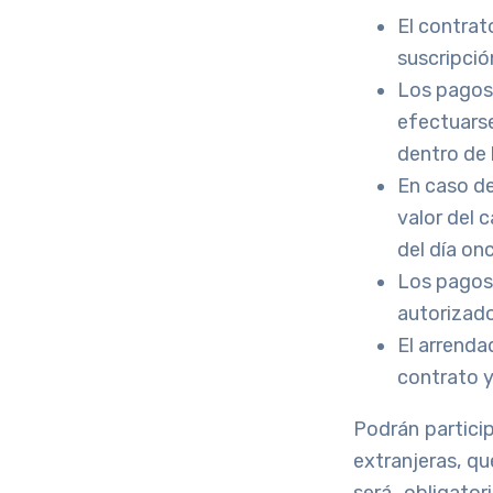
El contrat
suscripció
Los pagos
efectuarse
dentro de 
En caso de
valor del 
del día onc
Los pagos 
autorizado
El arrenda
contrato y
Podrán particip
extranjeras, qu
será obligato