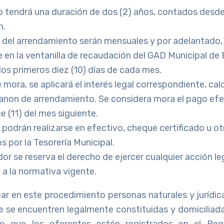
o tendrá una duración de dos (2) años, contados desde
n.
 del arrendamiento serán mensuales y por adelantado,
 en la ventanilla de recaudación del GAD Municipal de 
los primeros diez (10) días de cada mes.
 mora, se aplicará el interés legal correspondiente, cal
canon de arrendamiento. Se considera mora el pago efe
e (11) del mes siguiente.
podrán realizarse en efectivo, cheque certificado u o
s por la Tesorería Municipal.
dor se reserva el derecho de ejercer cualquier acción l
 a la normativa vigente.
ar en este procedimiento personas naturales y jurídic
e se encuentren legalmente constituidas y domiciliada
rio que los oferentes estén registrados en el Reg