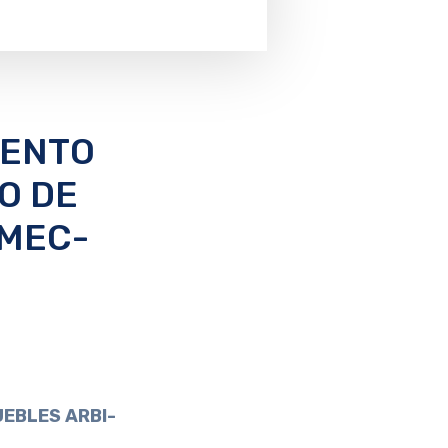
IENTO
O DE
DMEC-
UEBLES ARBI-