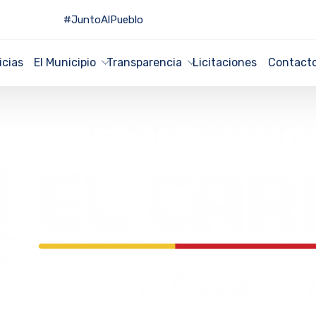
#JuntoAlPueblo
icias
El Municipio
Transparencia
Licitaciones
Contact