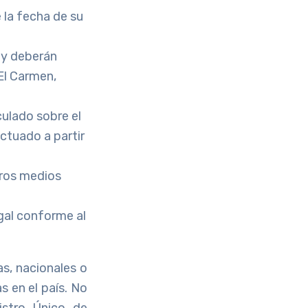
 la fecha de su
 y deberán
El Carmen,
culado sobre el
ctuado a partir
tros medios
egal conforme al
as, nacionales o
s en el país. No
istro Único de