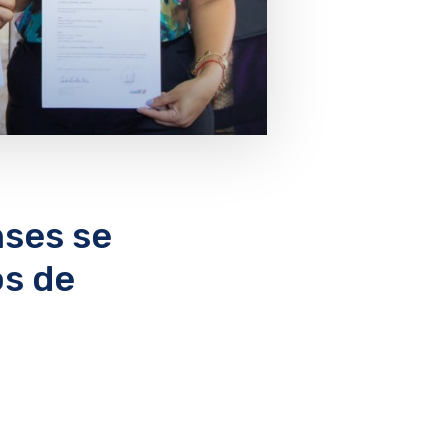
nses se
os de