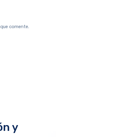
z que comente.
ón y