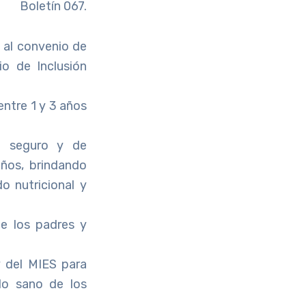
Boletín 067.
s al convenio de
io de Inclusión
ntre 1 y 3 años
te seguro y de
iños, brindando
do nutricional y
e los padres y
y del MIES para
llo sano de los