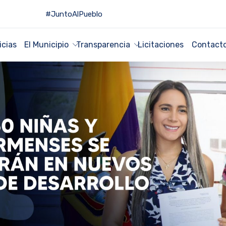
#JuntoAlPueblo
icias
El Municipio
Transparencia
Licitaciones
Contact