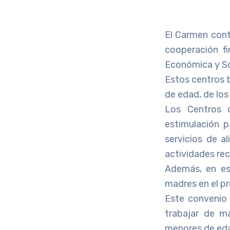
El Carmen conta
cooperación fi
Económica y So
Estos centros 
de edad, de los
Los Centros d
estimulación p
servicios de al
actividades rec
Además, en es
madres en el p
Este convenio 
trabajar de ma
menores de eda