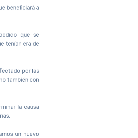
ue beneficiará a
 pedido que se
ue tenían era de
afectado por las
sino también con
rminar la causa
rías.
ramos un nuevo