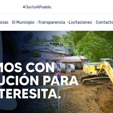
#JuntoAlPueblo
icias
El Municipio
Transparencia
Licitaciones
Contact