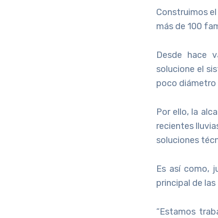
Construimos el 
más de 100 fami
Desde hace va
solucione el si
poco diámetro 
Por ello, la al
recientes lluvi
soluciones técn
Es así como, j
principal de la
“Estamos trab