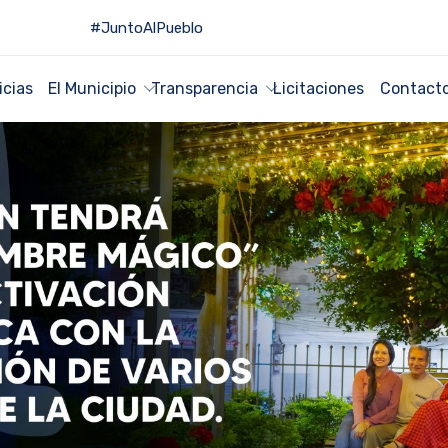
#JuntoAlPueblo
icias
El Municipio
Transparencia
Licitaciones
Contact