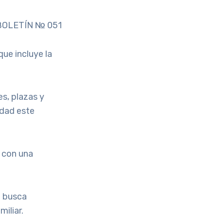
OLETÍN № 051
que incluye la
es, plazas y
idad este
, con una
e busca
iliar.