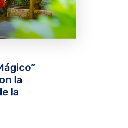
Mágico”
on la
e la