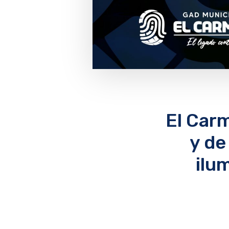
El Car
y de
ilu