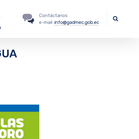
Contáctanos
e-mail:
info@gadmec.gob.ec
o
GUA