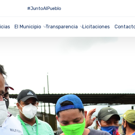
#JuntoAlPueblo
icias
El Municipio
Transparencia
Licitaciones
Contact