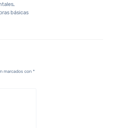
tales,
bras básicas
tán marcados con
*