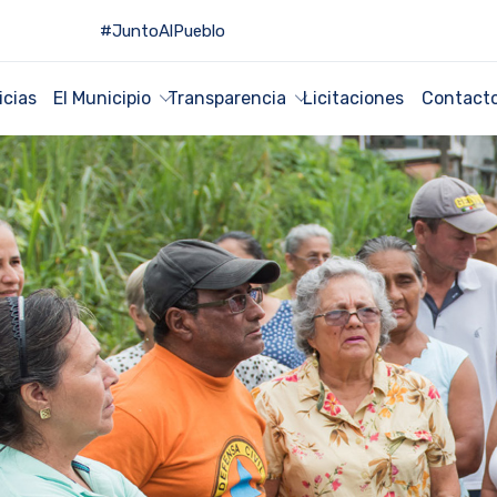
#JuntoAlPueblo
icias
El Municipio
Transparencia
Licitaciones
Contact