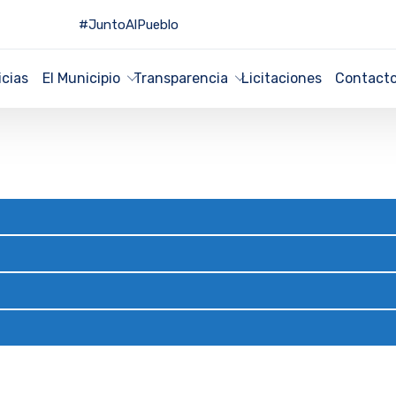
#JuntoAlPueblo
icias
El Municipio
Transparencia
Licitaciones
Contact