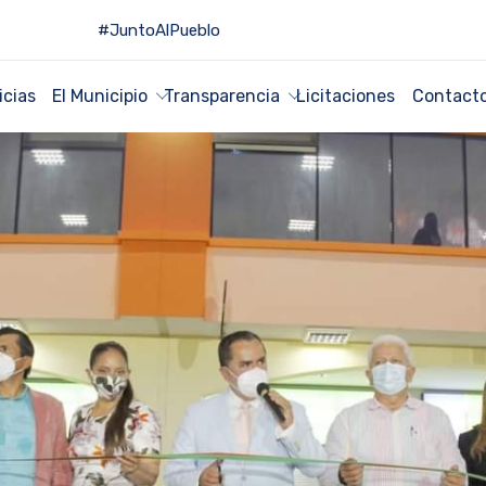
#JuntoAlPueblo
icias
El Municipio
Transparencia
Licitaciones
Contact