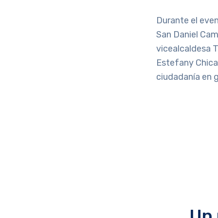
Durante el eve
San Daniel Cambo
vicealcaldesa 
Estefany Chica
ciudadanía en g
Un 