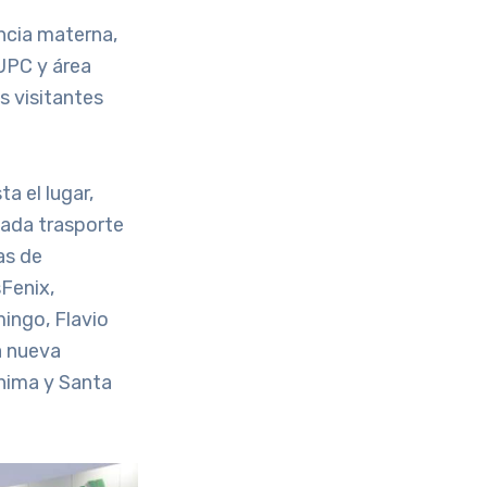
ancia materna,
 UPC y área
s visitantes
a el lugar,
cada trasporte
as de
Fenix,
ingo, Flavio
a nueva
uchima y Santa