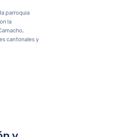
la parroquia
on la
 Camacho,
es cantonales y
ón y