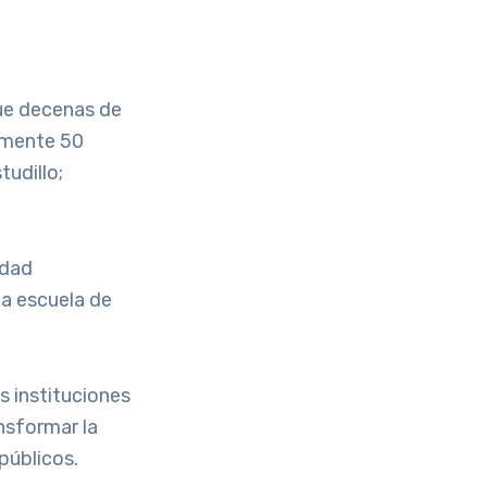
que decenas de
amente 50
tudillo;
idad
la escuela de
s instituciones
nsformar la
públicos.