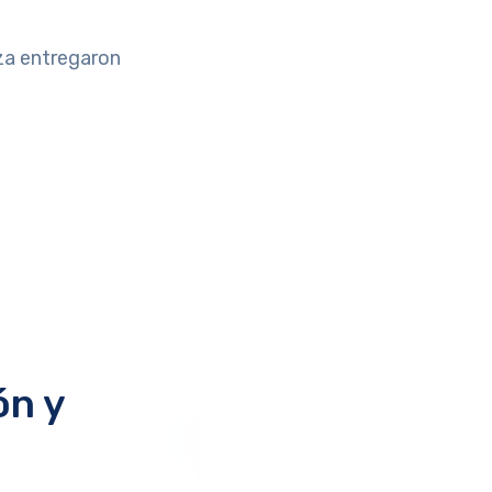
oza entregaron
ón y