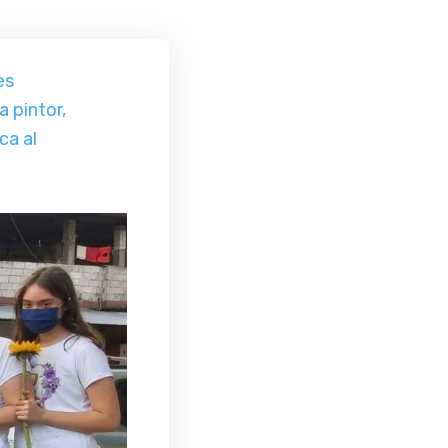
es
 pintor,
ca al