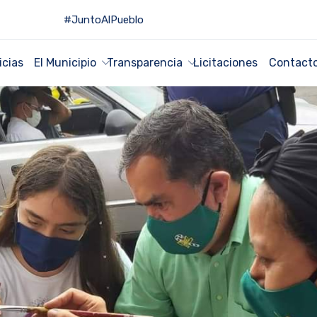
#JuntoAlPueblo
icias
El Municipio
Transparencia
Licitaciones
Contact