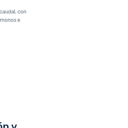
 caudal, con
n monos e
ón y