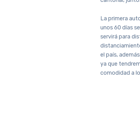
cantonal, junt
La primera aut
unos 60 días se
servirá para di
distanciamiento
el país, además
ya que tendremo
comodidad a lo