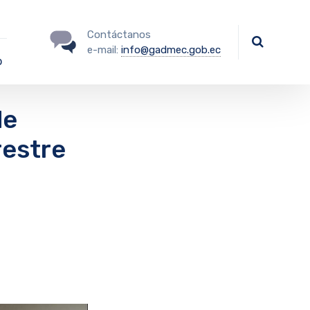
Contáctanos
e-mail:
info@gadmec.gob.ec
o
de
restre