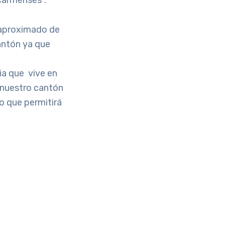
carmenses”.
 aproximado de
cantón ya que
ia que
vive en
a nuestro cantón
o que permitirá