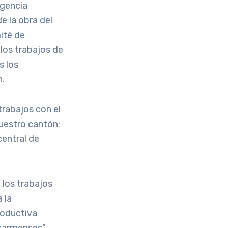
rgencia
e la obra del
ité de
los trabajos de
s los
n.
trabajos con el
uestro cantón;
central de
 los trabajos
 la
productiva