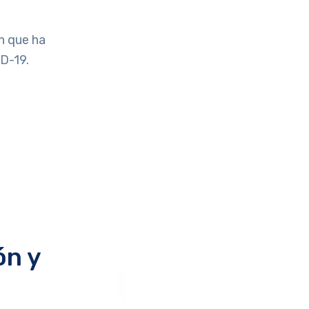
n que ha
D-19.
ón y