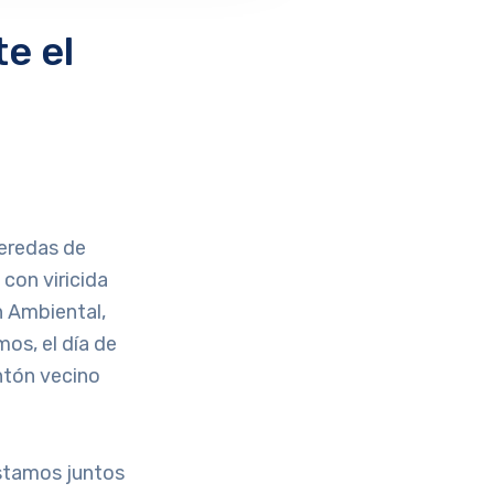
e el
veredas de
con viricida
n Ambiental,
os, el día de
ntón vecino
stamos juntos