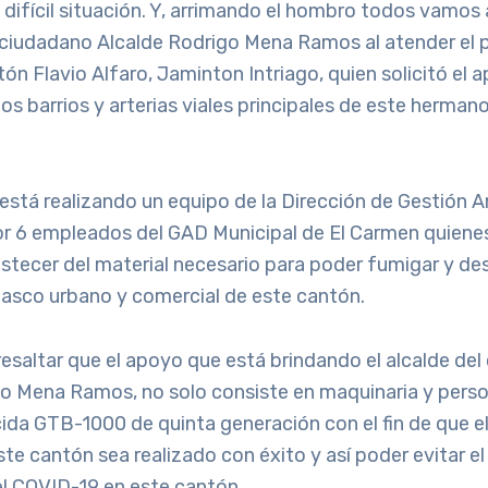
difícil situación. Y, arrimando el hombro todos vamos a
 ciudadano Alcalde Rodrigo Mena Ramos al atender el 
tón Flavio Alfaro, Jaminton Intriago, quien solicitó el 
os barrios y arterias viales principales de este herman
 está realizando un equipo de la Dirección de Gestión 
 6 empleados del GAD Municipal de El Carmen quiene
stecer del material necesario para poder fumigar y de
 casco urbano y comercial de este cantón.
esaltar que el apoyo que está brindando el alcalde del
o Mena Ramos, no solo consiste en maquinaria y perso
icida GTB-1000 de quinta generación con el fin de que e
te cantón sea realizado con éxito y así poder evitar e
l COVID-19 en este cantón.