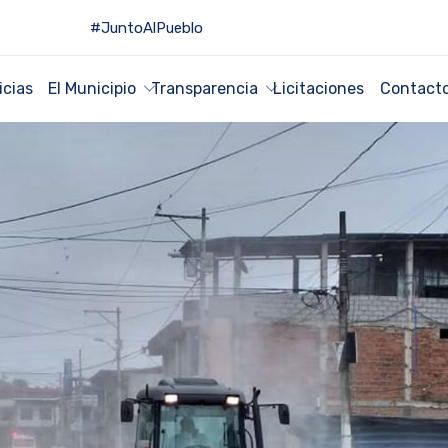
#JuntoAlPueblo
icias
El Municipio
Transparencia
Licitaciones
Contact