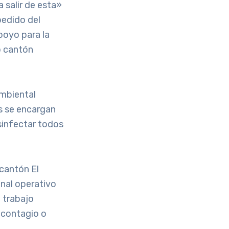
 salir de esta»
pedido del
apoyo para la
o cantón
Ambiental
s se encargan
sinfectar todos
 cantón El
nal operativo
l trabajo
l contagio o